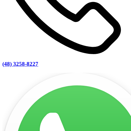
(48) 3258-8227