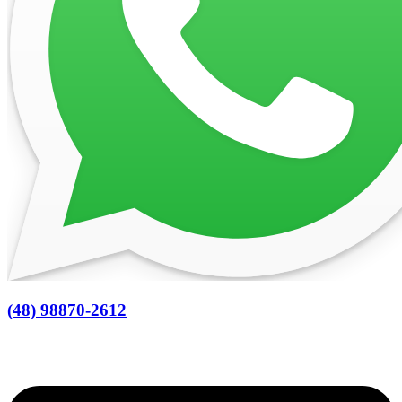
(48) 98870-2612