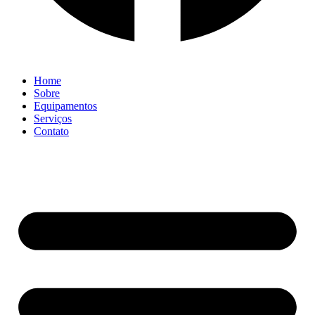
Home
Sobre
Equipamentos
Serviços
Contato