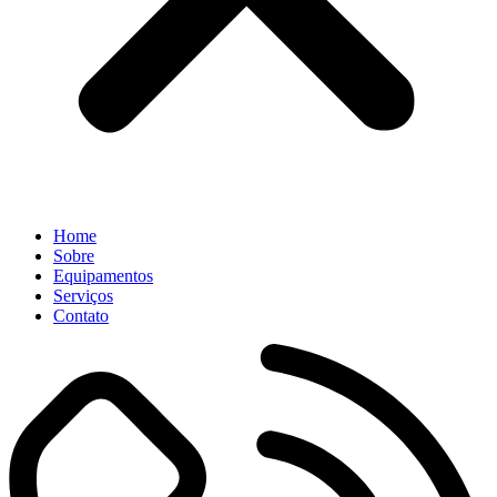
Home
Sobre
Equipamentos
Serviços
Contato