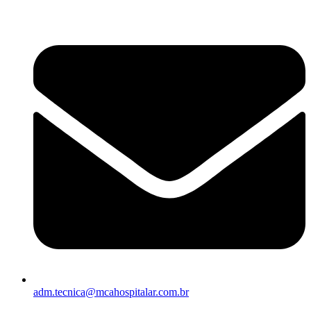
Ir
para
o
conteúdo
adm.tecnica@mcahospitalar.com.br