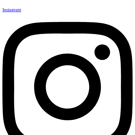
Instagram