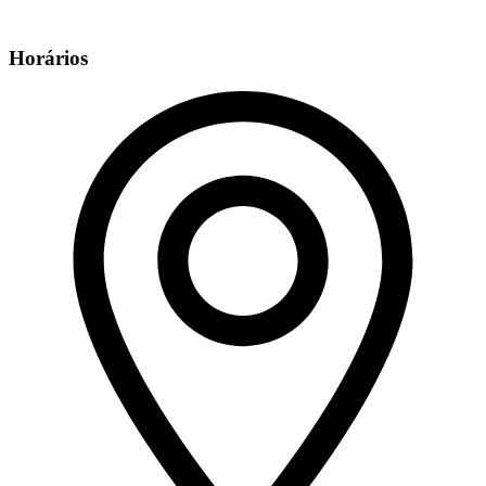
Horários