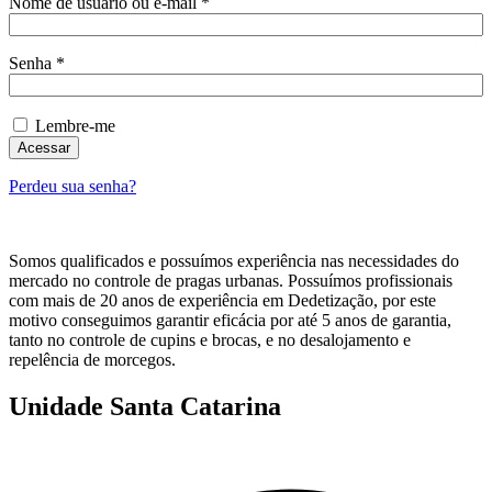
Obrigatório
Nome de usuário ou e-mail
*
Obrigatório
Senha
*
Lembre-me
Acessar
Perdeu sua senha?
Somos qualificados e possuímos experiência nas necessidades do
mercado no controle de pragas urbanas. Possuímos profissionais
com mais de 20 anos de experiência em Dedetização, por este
motivo conseguimos garantir eficácia por até 5 anos de garantia,
tanto no controle de cupins e brocas, e no desalojamento e
repelência de morcegos.
Unidade Santa Catarina