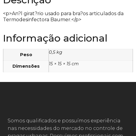
<p>An?l girat?rio usado para bra?os articulados da
Termodesinfectora Baumer.</p>
Informação adicional
0,5 kg
Peso
15 × 15 × 15 cm
Dimensões
Somos qualificados e possuímos experiência
nas necessidades do mercado no controle de
pragas urbanas. Possuímos profissionais com