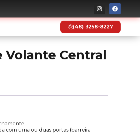
to
(48) 3258-8227
 Volante Central
ernamente.
da com uma ou duas portas (barreira