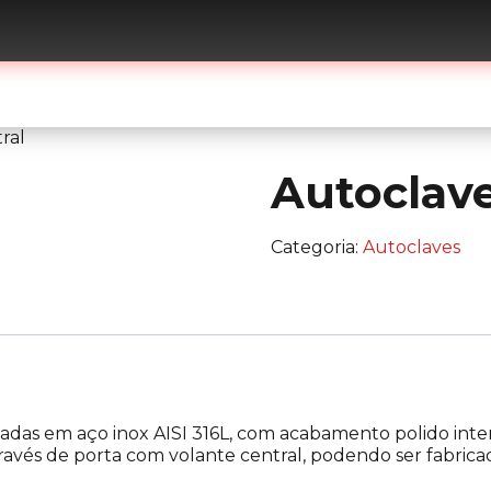
ome
Sobre
Equipamentos
Serviços
Conta
ral
Autoclave
Categoria:
Autoclaves
icadas em aço inox AISI 316L, com acabamento polido int
avés de porta com volante central, podendo ser fabrica