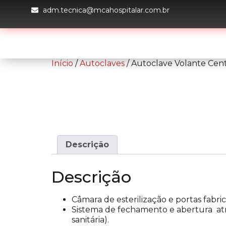
adm.tecnica@mcahospitalar.com.br
H
Início
/
Autoclaves
/ Autoclave Volante Cent
Descrição
Descrição
Câmara de esterilização e portas fabr
Sistema de fechamento e abertura atr
sanitária).