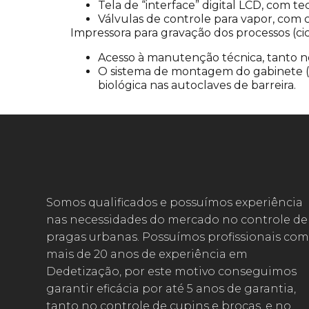
Tela de “interface” digital LCD, com t
Válvulas de controle para vapor, com c
Impressora para gravação dos processos (cicl
Acesso à manutenção técnica, tanto n
O sistema de montagem do gabinete (
biológica nas autoclaves de barreira.
Somos qualificados e possuímos experiência
nas necessidades do mercado no controle de
pragas urbanas. Possuímos profissionais com
mais de 20 anos de experiência em
Dedetização, por este motivo conseguimos
garantir eficácia por até 5 anos de garantia,
tanto no controle de cupins e brocas, e no