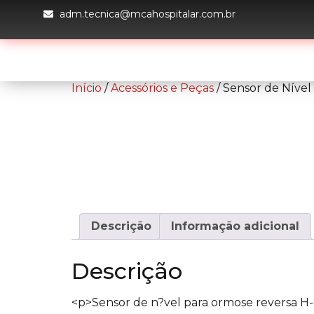
adm.tecnica@mcahospitalar.com.br
H
Início
/
Acessórios e Peças
/ Sensor de Nível
Descrição
Informação adicional
Descrição
<p>Sensor de n?vel para ormose reversa H