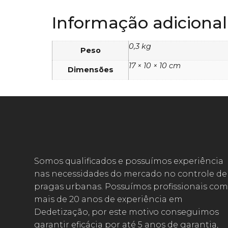
Informação adicional
0,3 kg
Peso
17 × 10 × 10 cm
Dimensões
Somos qualificados e possuímos experiência
nas necessidades do mercado no controle de
pragas urbanas. Possuímos profissionais com
mais de 20 anos de experiência em
Dedetização, por este motivo conseguimos
garantir eficácia por até 5 anos de garantia,